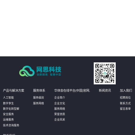
02
管理运营决策：通过真实场景与数据的完美融合和实时呈现，真实再现实际的
生产状态，有助于管理者更高效直观的获知数据，并作出相应决策，甚至可以
对决策进行模拟推演，以达到最优化决策的目的。
03
设备资产管理：通过物联网数据的采集，实时获知设备资产状态信息和健康状
况。无需到现场即可实现资产的有效维护；同时还可定义相应的管理阈值，系
统自动预警，对设备进行预测性维护，选择性保养和更换，大幅降低设备资产
维护成本。
产品与解决方案
服务体系
华体会在线平台(中国)官网,
新闻资讯
加入我们
人工智能
服务级别
企业简介
招聘岗位
数字孪生
服务网络
企业文化
联系方式
数字化转型解
服务网络
留言表单
安全服务
荣誉资质
运维服务
企业风采
技术咨询服务