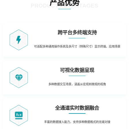
产品优势
PRODUCT ADVANTAGES
跨平台多终端支持
可适配多种通用操作系统及多尺寸（特殊尺寸）显示终端、应用场景
可视化数据呈现
多种数据交互场景，涵盖从宏观到微观的视角
全通道实时数据融合
丰富的数据接入能力，支持多种数据格式的无缝对接