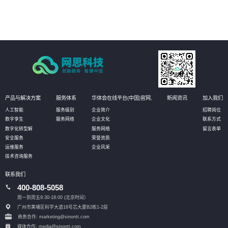
即可实现资产的有效维护；同时还可定义相应的管理阈值，系统自动预警，对
设备进行预测性维护，选择性保养和更换，大幅降低设备资产维护成本。
产品与解决方案
服务体系
华体会在线平台(中国)官网,
新闻资讯
加入我们
人工智能
服务级别
企业简介
招聘岗位
数字孪生
服务网络
企业文化
联系方式
数字化转型解
服务网络
留言表单
安全服务
荣誉资质
运维服务
企业风采
技术咨询服务
联系我们
400-808-5058
周一到周五9:30-18:00 (北京时间）
广州市黄埔区科学大道18号芯大厦B2栋1-2层
商务合作: marketing@sinontt.com
媒体合作: media@sinontt.com