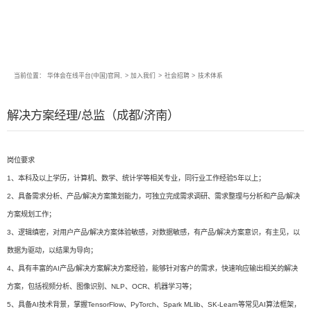
当前位置：
华体会在线平台(中国)官网,
>
加入我们
>
社会招聘
>
技术体系
解决方案经理/总监（成都/济南）
岗位要求
1、本科及以上学历，计算机、数学、统计学等相关专业，同行业工作经验5年以上；
2、具备需求分析、产品/解决方案策划能力，可独立完成需求调研、需求整理与分析和产品/解决
方案规划工作；
3、逻辑缜密，对用户产品/解决方案体验敏感，对数据敏感，有产品/解决方案意识，有主见，以
数据为驱动，以结果为导向；
4、具有丰富的AI产品/解决方案解决方案经验，能够针对客户的需求，快速响应输出相关的解决
方案，包括视频分析、图像识别、NLP、OCR、机器学习等；
5、具备AI技术背景，掌握TensorFlow、PyTorch、Spark MLlib、SK-Learn等常见AI算法框架，