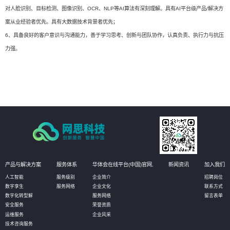
对人脸识别、目标检测、图像识别、OCR、NLP等AI算法有深刻理解。具有AI平台级产品/解决方
案从业经验者优先。具有大数据技术背景者优先；
6、具备良好的客户意识与沟通能力，善于学习思考、创新与团队协作，认真负责、执行力与抗压
力强。
产品与解决方案
服务体系
华体会在线平台(中国)官网,
新闻资讯
加入我们
人工智能
服务级别
企业简介
招聘岗位
数字孪生
服务网络
企业文化
联系方式
数字化转型解
服务网络
留言表单
安全服务
荣誉资质
运维服务
企业风采
技术咨询服务