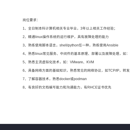
岗位要求：
1、全日制本科计算机相关专业毕业，3年以上相关工作经验；
2、精通linux操作系统的运行维护，具有故障处理的能力
3、熟练使用脚本语言，shell/python任一种，熟练使用Ansible
4、熟悉linux常见服务、中间件的基本原理、部署以及故障处理，如：Mysql、
5、熟悉主流虚拟化技术，如：VMware、KVM
6、具备网络方面的基础知识，熟悉常见的网络协议，如TCP/IP，转
7、了解容器技术，熟悉docker或podman
8、有良好的文档编写能力和沟通能力，有RHCE证书优先