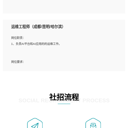
5、必须有实际的生产环境系统维护经验。
6、有中国移动安全态势系统相关项目经验优先考虑。
岗位要求：
1、精通java编程，熟悉vue和jsp编程；
运维工程师（成都/昆明/哈尔滨）
2、熟悉linux命令；
3、熟练使用springmvc、springcloud、webservice等框架进行开发；
岗位职责：
4、熟练使用oracle、mysql进行开发；
1、负责AI平台和AI应用的的运维工作。
5、熟悉流程开发如使用activiti；
6、计算机相关专业本科以上学历，3年以上开发工作经验。
岗位要求：
1、计算机相关专业，大专以上学历，2年以上开发运维工作经验；
2、必须具备的能力：有丰富的运维开发和K8S运维经验；熟悉K8S、Git、docker
等相关工具使用；熟练掌握Linux环境下的Shell语言 ；工作责任感强、具有良好的
沟通能力、服务意识；
3、掌握Linux环境下的Python编程语言；
社招流程
4、掌握DevOps思想、方法和流程。Jenkins工具使用；
SOCIAL RECRUITMENT PROCESS
5、掌握常见中间件配置与优化，如mysql、nginx等；
6、掌握服务器的维护，熟悉linux系统的常用操作；
7、掌握和第三方系统API接口的维护操作，和安全漏洞扫描的修复工作。