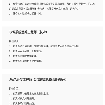
4、熟悉OPENCV、HALCON等常用图像处理软件，熟练进行图像处理；
2、负责将客户的运营管理需求转化成完整的需求文档；及时了解业界趋势，汇总客
5、熟悉主流的分类算法、聚类算法和关联分析算法原理，能熟练使用神经网络算法
户反馈意见并与后台研发积极沟通，从而提升产品在市场中的竞争力；
的进行业务建模；
3、配合客户整理项目汇报材料。
6、对OCR领域有深入的研究，熟悉模型调参，压缩和整型化方法；
7、熟悉mysql、oracle、MongoDB、redis等其中一种数据库使用。
岗位要求：
软件系统运维工程师（长沙）
1、3年以上运营或解决方案的工作经验。
2、具备良好的逻辑能力、沟通能力和文字处理能力，能够从海量数据中发现关键特
岗位职责：
征，可独立提出完整的优化方案,并推动方案执行达成结果；熟练使用PPT、
1、负责系统日常运维，支撑现场运维，配合开发人员处理系统问题。
WORD、EXCEL等办公软件；
2、负责与沟通问题，汇报情况。
3、深入理解公司各项AI产品和技术信息；具有较强的文档编写能力，能独立撰写
3、负责系统相关数据处理。
PPT、方案建议书等，面试时需携带个人制作的专业PPT文件进行展示。
4、负责系统运维相关文档编写。
5、负责现场对接客户，沟通事项。
JAVA开发工程师（北京/哈尔滨/合肥/福州）
岗位要求：
1、计算机相关专业本科以上学历，1年以上软件系统运维经验。
岗位职责：
2、精通linux命令。
1、负责系统功能需求的开发测试上线；
3、熟悉oracle、mysql 数据库。
2、负责相关文档的编写；
4、善于沟通，具有良好的团队合作精神和协作能力。
3、负责系统问题的处理。