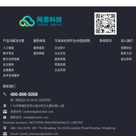
产品与解决方案
服务体系
华体会在线平台(中国)官网,
新闻资讯
加入我们
人工智能
服务级别
企业简介
招聘岗位
数字孪生
服务网络
企业文化
联系方式
数字化转型解
服务网络
留言表单
安全服务
荣誉资质
运维服务
企业风采
技术咨询服务
联系我们
400-808-5058
周一到周五9:30-18:00 (北京时间）
广州市黄埔区科学大道18号芯大厦B2栋1-2层
商务合作: marketing@sinontt.com
媒体合作: media@sinontt.com
Overseas business: NETTHINK HOLDINGS(HK)CO.,LIMITED
Add: Unit 04-05, 16F, The Broadway No.54-62 Lockhart Road,
Wanchai, HongKong
Email: sinontt_business@sinontt.com