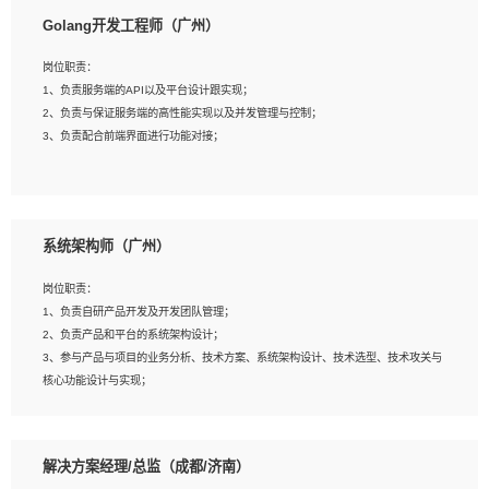
1、本科以上相关专业毕业，拥有三年以上相关数据工作经验经验。
Golang开发工程师（广州）
2、熟悉PostgreSQL、redis、MongoDB、ElasticSearch等开源数据库运维管理，
拥有开发经验优先。
岗位职责：
3、熟悉Oracle、MySQL、SQLServer中一种或多种优先。
1、负责服务端的API以及平台设计跟实现；
4、熟悉Hadoop、HBASE、Spark等大数据平台优先。
2、负责与保证服务端的高性能实现以及并发管理与控制；
5、熟悉linux或任意一种unix操作系统，如有较强操作系统侧工作经验者优先。
3、负责配合前端界面进行功能对接；
6、具备丰富的项目实施经验，较强的自我学习能力。
7、责任心强，为人友好，沟通能力强，具有良好的团队意识。
岗位要求：
1、本科及以上学历，计算机相关专业；
系统架构师（广州）
2、1年以上Golang开发工作经验，能独立完成相应项目开发；
3、基础扎实、熟悉数据结构与算法，熟悉多线程、多进程、IO复用等并发编程思维
岗位职责：
与实现，熟悉常用开源框架及设计模式；
1、负责自研产品开发及开发团队管理；
4、熟悉Golang、连接池、消息队列等组件使用、熟悉后端开发、测试、调试流程
2、负责产品和平台的系统架构设计；
跟工具使用；
3、参与产品与项目的业务分析、技术方案、系统架构设计、技术选型、技术攻关与
5、对技术有激情，喜欢钻研，能快速接受和掌握新技术，学习能力和工作责任心
核心功能设计与实现；
强，良好的沟通表达能力和团队协作能力。
4、根据业务及技术发展，做前瞻性的技术分析、研究及应用；
5、根据业务架构设计与业务需求，上接业务设计下接系统设计，编写系统概要设
计，指导技术骨干进行系统详细设计。
解决方案经理/总监（成都/济南）