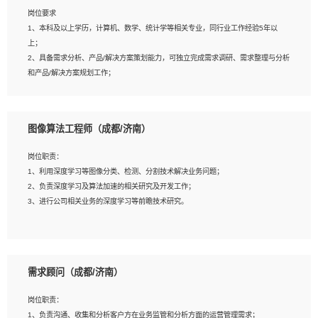
岗位要求
岗位要求：
1、本科及以上学历，计算机、数学、统计学等相关专业，同行业工作经验5年以
1、全日制统招本科及以上学历，计算机相关专业毕业，5年以上开发工作经验；
上；
2、具有扎实的java编程功底和良好的编码习惯，有分布式、多线程及高并发系统开
2、具备需求分析、产品/解决方案策划能力，可独立完成需求调研、需求整理与分析
发经验和性能调优经验尤佳；熟悉JVM调优；掌握基础中间件、基础架构方案和云
和产品/解决方案规划工作；
平台、云产品功能特性，熟练使用相关平台的功能和了解其背后实现机制；
3、逻辑缜密，对用户产品/解决方案体验敏感，对数据敏感，有产品/解决方案意
3、精通主流开发框架经验，精通一门主流开发语言；熟悉主流开源框架源码；
识，有主见，以数据为驱动，以结果为导向；
4、具有一定的大中型项目参与经验，有中间件、基础组件和框架的研发经验，具备
4、具有丰富的AI产品/解决方案解决方案经验，能够针对客户的需求，快速响应输出
研发管理流程建设经验；
图像算法工程师（成都/济南）
相关的解决方案，包括视频分析、图像识别、NLP、OCR、机器学习等；
5、熟悉Spring、Mybatis等开源框架和常用apache组件,熟悉Web服务端开发的各
5、具备AI技术背景，掌握TensorFlow、PyTorch、Spark MLlib、SK-Learn等常见
种常用框架和技术Springboot、Shiro、springcloud等；熟悉Linux常用命令和了解
岗位职责：
AI算法框架，对人脸识别、目标检测、图像识别、OCR、NLP等AI算法有深刻理
常用脚本语言，较丰富的线上系统运维经验，复杂问题排查思路清晰。
1、利用深度学习等图像分类、检测、分割技术解决业务问题；
解。具有AI平台级产品/解决方案从业经验者优先。具有大数据技术背景者优先；
2、负责深度学习及算法加速的相关研究及开发工作；
6、具备良好的客户意识与沟通能力，善于学习思考、创新与团队协作，认真负责、
3、进行公司相关业务的深度学习等前瞻技术研究。
执行力与抗压力强。
岗位要求：
1、统招本科以上学历，图形图像、计算机或数学相关专业；
需求顾问（成都/济南）
2、2年以上图像处理开发经验，熟悉python和spark开发；
3、熟练使用TensorFlow、Theano、Keras 及 Caffe 任意一种主流深度学习框架搭
岗位职责：
建深度学习系统环境；
1、负责沟通、收集和分析客户方在业务监管和分析方面的运营管理需求；