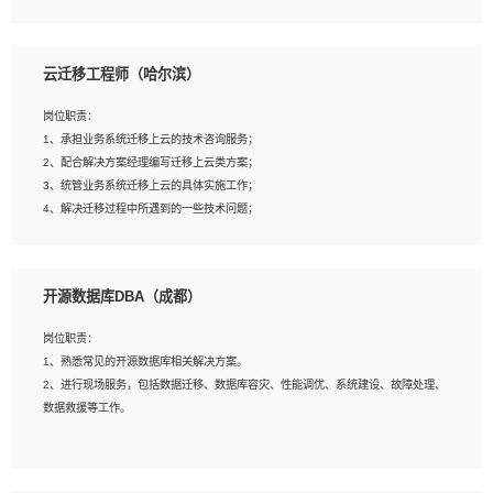
4、负责问答系统的搭建和知识图谱的建立；
云迁移工程师（哈尔滨）
岗位要求：
1、1年及以上自然语言处理方向研究或工作经验，统招本科及以上学历；
岗位职责：
2、熟悉tensorflow，keras，pytorch等常规深度学习框架，快速根据客户需求实现
1、承担业务系统迁移上云的技术咨询服务；
有效的模型；
2、配合解决方案经理编写迁移上云类方案；
3、熟悉掌握至少一种编程语言，如：Python，Java；
3、统管业务系统迁移上云的具体实施工作；
4、 熟悉NLP相关算法与实现；
4、解决迁移过程中所遇到的一些技术问题；
5、至少有一次及以上问答系统的项目实践，熟悉问答系统全流程开发者优先；
6、有较强的问题分析和处理能力，良好的团队合作意识；
7、 参与过相关竞赛或科研项目者优先。
岗位要求：
开源数据库DBA（成都）
1、专科及以上学历，三年以上工作经验，计算机等相关专业；
2、具备常见业务系统资源评估、部署优化和故障排查的能力；
岗位职责：
3、熟悉常见操作系统、存储、网络、 IO 等相关原理；
1、熟悉常见的开源数据库相关解决方案。
4、具有迁移工具实操经验，具备P2V、V2V迁移能力；
2、进行现场服务，包括数据迁移、数据库容灾、性能调优、系统建设、故障处理、
5、熟练华为、VMware虚拟化、云计算及云存储技术；
数据救援等工作。
6、熟悉主流数据库、应用服务器、中间件部署架构和运维方法；
7、具备资源池迁移、应用及数据迁移、异构数据迁移相关经验；
8、具有HCIE/H3CIE/VMware/阿里云等云计算方向认证者优先；
岗位要求：