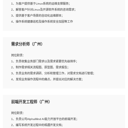
1、为客户提供基于Linux系统的运维支撑服务；
5、踏实， 勤奋，愿意在工作中不断学习，提高自我；
2、解答客户针对Linux及开源软件系统的咨询需求；
6、能与同事友好相处。
3、提供基于客户场景的自动化运维脚本；
4、操作系统健康巡检及操作系统安全加固等工作
岗位要求：
需求分析师（广州）
1、全日制本科计算机相关专业毕业，3年以上相关工作经验；
2、精通linux操作系统的运行维护，具有故障处理的能力
岗位职责：
3、熟练使用脚本语言，shell/python任一种，熟练使用Ansible
1、负责收集业务部门需求以及需求紧要优先级排序；
4、熟悉linux常见服务、中间件的基本原理、部署以及故障处理，如：Mysql、
2、制作需求相关流程图、原型图、需求报告；
Apache、Nginx、Zabbix、Kafka等
3、负责业务的需求调研、分析和管理工作，对需求文档进行管理；
5、熟悉主流虚拟化技术，如：VMware、KVM
4、发现业务操作流程中的痛点，并提出对应的解决方案；
6、具备网络方面的基础知识，熟悉常见的网络协议，如TCP/IP，转发原理，路由优
5、完成其他上级领导交予的任务和工作。
先级等
7、了解容器技术，熟悉docker或podman
8、有良好的文档编写能力和沟通能力，有RHCE证书优先
前端开发工程师（广州）
岗位要求：
1、本科以上学历，一年以上需求分析相关经验者优先；
岗位职责：
2、熟悉产品及需求规划工具，如:Axure、Xmind、MS Project等；
1、负责公司AlphaMind AI能力开放平台的前端开发；
3、具备良好的交流协调能力，有较强的责任感、工作积极主动；
2、编写系统开发过程中的相遇开发文档；
4、有较强的系统需求分析、文档编写能力、沟通能力；