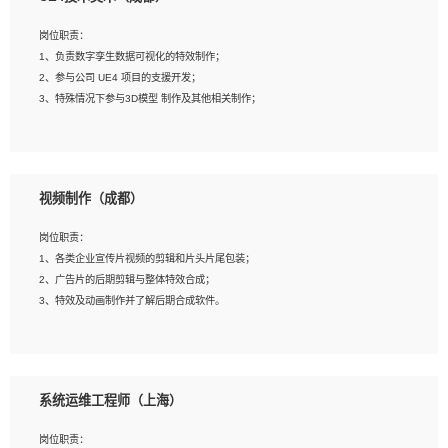
2、熟练掌握 Unity3D 程序开发，精通 C# 语言开发；
3、具有大量插件的使用调试经历，开发测试过 UWP 端程序者优先；
岗位职责：
4、有良好的沟通能力和团队合作意识；
1、负责数字孪生数据可视化的特效制作；
5、开发过 HoloLens 程序者优先。
2、参与公司 UE4 项目的支援开发；
3、特殊情况下参与3D模型 制作及其他相关制作；
岗位要求：
1、全日制本科以上学历，美术、动画相关专业毕业，具有相关效果制作经验2年以
视频制作（成都）
上；
2、熟练掌握 Particle 或 Niagara 制作特效模块；
岗位职责：
3、想象力丰富, 有一定的艺术审美深度；
1、各类企业宣传片视频的剪辑和片头片尾包装；
4、有良好的场景特效搭建功底；
2、广告片的后期剪辑与整体特效合成；
5、熟悉 3Ds Max 或者 Maya；
3、特效及动画制作并了解后期合成软件。
6、有良好的沟通能力和团队合作意识；
7、参与过建筑结构表现相关项目者优先
岗位要求：
1、热爱影视，责任心强，有强烈的兴趣和后期制作的主观能动性；
系统运维工程师（上海）
2、熟练使用After Effect、Photo Shop、熟练掌握视频剪辑和特效包装软件；
3、能对影片后期进行整体调色控制，具备一定审美感；
岗位职责：
4、在剪辑上会思考，有一定编导思维；