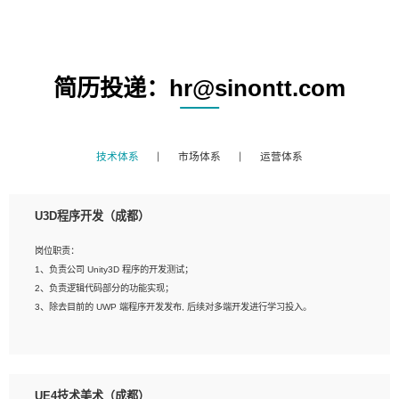
简历投递：hr@sinontt.com
技术体系
市场体系
运营体系
U3D程序开发（成都）
岗位职责：
1、负责公司 Unity3D 程序的开发测试；
2、负责逻辑代码部分的功能实现；
3、除去目前的 UWP 端程序开发发布, 后续对多端开发进行学习投入。
岗位要求：
1、全日制本科相关专业，具有相关开发经验?年以上；
UE4技术美术（成都）