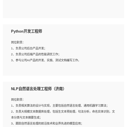
5、具备与多团队合作的经验，良好团队协作精神；
岗位要求：
1、全日制本科及以上学历，计算机相关专业毕业，一年以上前端开发工作经验；
2、熟练掌握HTML、CSS、JavaScript等web相关技术；
Python开发工程师
3、熟悉react/vue/angular任何一种前端框架，熟悉react优先；
4、熟悉webpack配置和git操作；
岗位职责：
5、善于沟通，具有团队意识；
1、负责公司后台产品开发；
2、负责公司后端产品的性能调优工作；
3、参与公司AI产品的开发、实施、测试文档编写工作。
岗位要求:
1、计算机相关专业，本科及以上学历，2年以上后端开发经验，有过运营商项目经
NLP自然语言处理工程师（济南）
验的更佳；
2、熟练python编程语言，熟悉服务端开发流程，熟悉常见的算法和数据结构；
岗位职责：
3、熟悉数据库开发，熟悉Mysql、Oracle、MongoDb数据库应用开发其中一种；
1、负责相关算法的设计与实现，主要包括自然语言处理、通用机器学习算法；
4、熟悉Python Wed框架（Django/Flask...）代码能力优秀，熟悉编码规范和具备
2、负责大规模文本数据库处理，包括生文本预处理，句法分析，命名实体识别，文
良好的文档编写能力）；
本分类与文本摘要生成；
5、沟通表达能力强，具备团队协作能力。
3、跟踪自然语言处理的前沿技术和业界先进的模型应用；